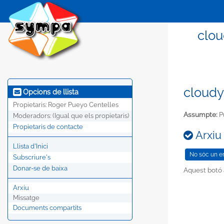
clou
cloudy
Opcions de llista
Propietaris:
Roger Pueyo Centelles
Assumpte:
Pu
Moderadors:
(Igual que els propietaris)
Propietaris de contacte
Arxiu 
Llista d'Inici
Subscriure's
Donar-se de baixa
Aquest botó a
Arxiu
Missatge
Documents compartits