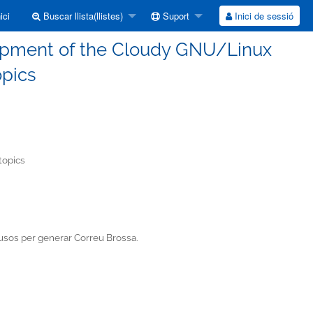
ici
Buscar llista(llistes)
Suport
Inici de sessió
elopment of the Cloudy GNU/Linux
opics
topics
s usos per generar Correu Brossa.