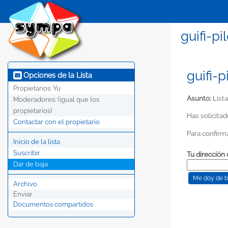
guifi-pi
guifi-p
Opciones de la Lista
Propietarios:
Yu
Asunto:
Lista
Moderadores:
(igual que los
propietarios)
Has solicitado
Contactar con el propietario
Para confirmar
Inicio de la lista
Suscribir
Tu dirección 
Dar de baja
Archivo
Enviar
Documentos compartidos