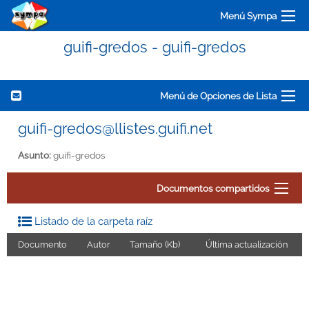
Menú Sympa
guifi-gredos - guifi-gredos
Menú de Opciones de Lista
guifi-gredos@llistes.guifi.net
Asunto:
guifi-gredos
Documentos compartidos
Listado de la carpeta raíz
Documento
Autor
Tamaño (Kb)
Última actualización