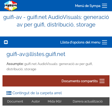
Menú de Sympa
guifi-av - guifi.net AudioVisuals: generació
av per guifi, distribució, storage
Llista d'opcions del menu
guifi-av@llistes.guifi.net
Assumpte:
guifi.net AudioVisuals: generació av per guifi,
distribució, storage
Documents compartits
Contingut de la carpeta arrel
Document
Autor
Mida (Kb)
Darrera actualització